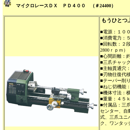
マイクロレースＤＸ ＰＤ４００ （＃24400）
もうひとつ
■電源：１０
■消費電力：
■回転数：２段
2800ｒｐｍ）
■心間距離：
■三爪チャッ
■主軸貫通穴
■刃物往復代
■テーパー削
■ねじ切機能
■機体寸法：
■重量：４５
■付属品：三
センター、自
式、三爪ユニ
ク、ワンタッ