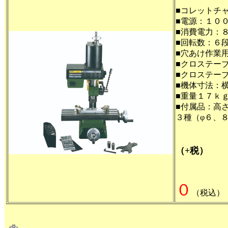
■コレットチ
■電源：１０
■消費電力：
■回転数：６段ベ
■穴あけ作業
■クロステー
■クロステー
■機体寸法：
■重量１７ｋ
■付属品：高
３種（φ６、
（+税）
０
（税込）