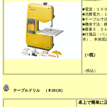
鉄１０ｍ
■電源：１０
■消費電力：
■テーブル寸
■機体寸法：
■重量５．５
■付属品：バ
本）、本体固
（+税）
（税込）
テーブルドリル （＃28128）
卓上で簡単に