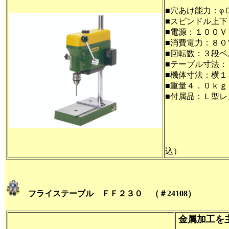
■穴あけ能力：φ
■スピンドル上下
■電源：１００Ｖ
■消費電力：８０
■回転数：３段ベルト
■テーブル寸法
■機体寸法：横
■重量４．０ｋｇ
■付属品：Ｌ型
込）
フライステーブル ＦＦ２３０ （＃24108）
金属加工を