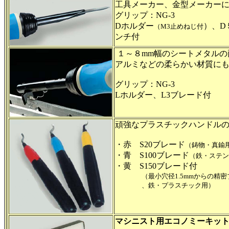
工具メーカー、金型メーカー
グリップ：NG-3
Dホルダー
）、D
（M3止めねじ付
ンチ付
１～８mm幅のシートメタルの
アルミなどの柔らかい材質に
グリップ：NG-3
Lホルダー、L3ブレード付
頑強なプラスチックハンドル
・赤 S20ブレード
（鋳物・真鍮
・青 S100ブレード
（鉄・ステン
・黄 S150ブレード付
（最小穴径1.5mmからの精密
、鉄・プラスチック用）
マシニスト用エコノミーキッ