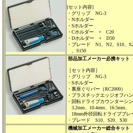
[セット内容]
・グリップ NG-3
・Nホルダー
・Sホルダー
・Cホルダー + C20
・Dホルダー + D50
・ブレード N1、N2、S10、S2
、S150
部品加工メーカー必携キット
［セット内容］
・グリップ NG-3
・Sホルダー
・裏座ぐりバー（RC2000）
・プラスチックエッジオフハ
・回転ドライブカウンターシ
3.2mm、10.4mm、16.5mm、
18mm外径回転ドライブブレ
・ブレード S10、S20、S30
機械加工メーカー総合キット