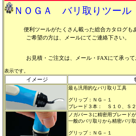
ＮＯＧＡ バリ取りツール
便利ツールがたくさん載った総合カタログも
ご希望の方は、メールにてご連絡下さい。
お見積・ご注文は、メール・FAXにて承って
※価格は
表示です。
イメージ
最も汎用的なバリ取り工具
グリップ：ＮＧ－１
ブレード３本： Ｓ１０、Ｓ
ノガバー３に精密用ブレード
一般のバリ取りから精密バリ
グリップ：ＮＧ－１