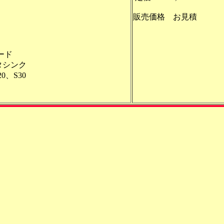
販売価格 お見積
ード
タシンク
0、S30