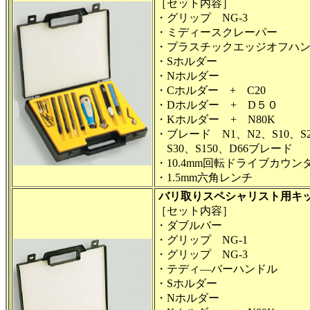
［セット内容］
・グリップ NG-3
・ミディースクレーパー
・プラスチックエッジオフハ
・Sホルダー
・Nホルダー
・Cホルダー + C20
・Dホルダー + D５０
・Kホルダー + N80K
・ブレード N1、N2、S10、S
S30、S150、D66ブレード
・10.4mm回転ドライブカウン
・1.5mm六角レンチ
バリ取りスペシャリスト用キ
［セット内容］
・ダブルバー
・グリップ NG-1
・グリップ NG-3
・テディ―バーハンドル
・Sホルダー
・Nホルダー