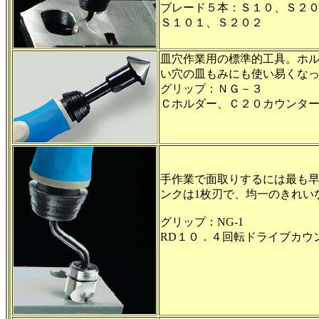
ブレード５本：Ｓ１０、Ｓ２
Ｓ１０１、Ｓ２０２
皿穴作業用の標準的工具。ホ
い穴の皿もみにも使い易くな
グリップ：ＮＧ－３
Ｃホルダー、Ｃ２０カウンター
手作業で面取りするには最も
ンクは1枚刃で、均一のきれい
グリップ：NG-1
RD１０．４回転ドライブカウ