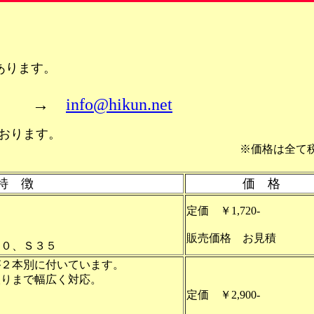
あります。
→
info@hikun.net
おります。
全て税抜価
特 徴
価 格
定価 ￥1,720-
販売価格 お見積
２０、Ｓ３５
が２本別に付いています。
取りまで幅広く対応。
定価 ￥2,900-